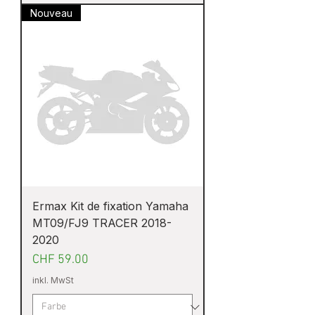
Nouveau
Ermax Kit de fixation Yamaha
MT09/FJ9 TRACER 2018-
2020
Preis
CHF 59.00
inkl. MwSt