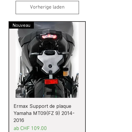
Vorherige laden
Nouveau
Ermax Support de plaque
Yamaha MT09(FZ 9) 2014-
2016
Sale-Preis
ab
CHF 109.00