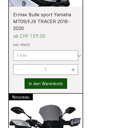
Ermax Bulle sport Yamaha
MT09/FJ9 TRACER 2018-
2020
Sale-Preis
ab
CHF 159.00
inkl. MwSt
In den Warenkorb
Nouveau