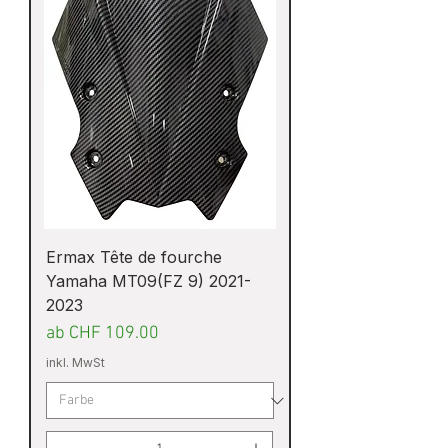
Ermax Tête de fourche
Yamaha MT09(FZ 9) 2021-
2023
Sale-Preis
ab
CHF 109.00
inkl. MwSt