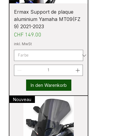
Ermax Support de plaque
aluminium Yamaha MT09(FZ
9) 2021-2023
Preis
CHF 149.00
inkl. MwSt
In den Warenkorb
Nouveau