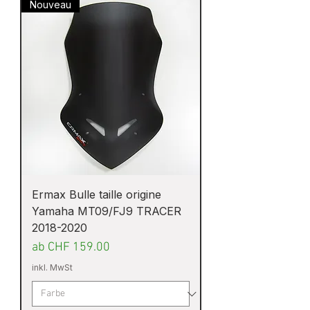
Nouveau
Ermax Bulle taille origine
Yamaha MT09/FJ9 TRACER
2018-2020
Sale-Preis
ab
CHF 159.00
inkl. MwSt