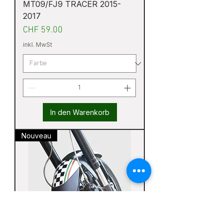
MT09/FJ9 TRACER 2015-
2017
Preis
CHF 59.00
inkl. MwSt
In den Warenkorb
Nouveau