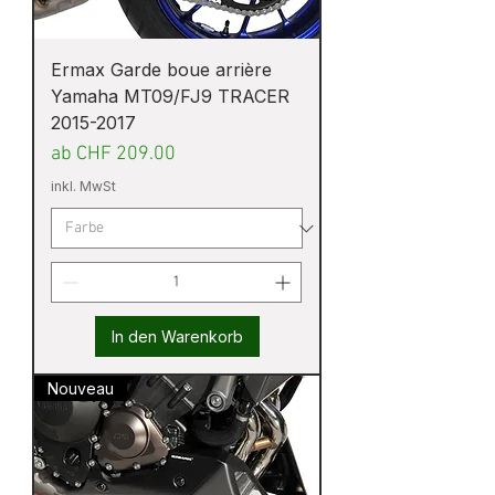
Ermax Garde boue arrière
Yamaha MT09/FJ9 TRACER
2015-2017
Sale-Preis
ab
CHF 209.00
inkl. MwSt
In den Warenkorb
Nouveau