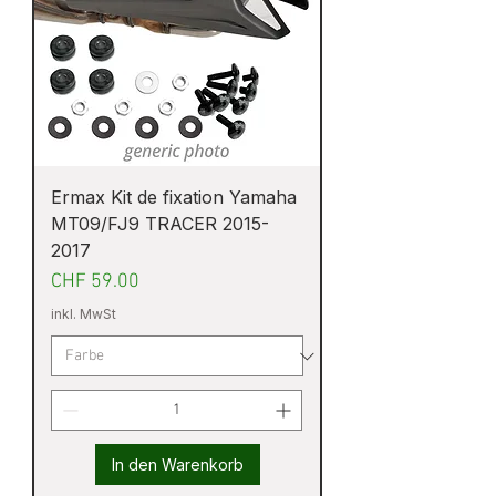
Ermax Kit de fixation Yamaha
MT09/FJ9 TRACER 2015-
2017
Preis
CHF 59.00
inkl. MwSt
In den Warenkorb