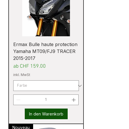
Ermax Bulle haute protection
Yamaha MT09/FJ9 TRACER
2015-2017
Sale-Preis
ab
CHF 159.00
inkl. MwSt
In den Warenkorb
Nouveau