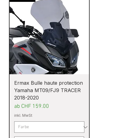
Ermax Bulle haute protection
Yamaha MT09/FJ9 TRACER
2018-2020
Sale-Preis
ab
CHF 159.00
inkl. MwSt