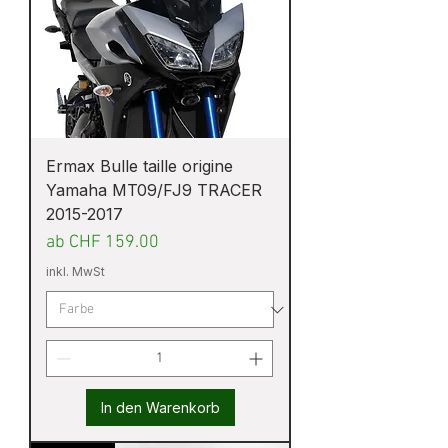
Ermax Bulle taille origine
Yamaha MT09/FJ9 TRACER
2015-2017
Sale-Preis
ab
CHF 159.00
inkl. MwSt
In den Warenkorb