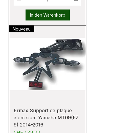
In den Warenkorb
Nouveau
Ermax Support de plaque
aluminium Yamaha MT09(FZ
9) 2014-2016
Preis