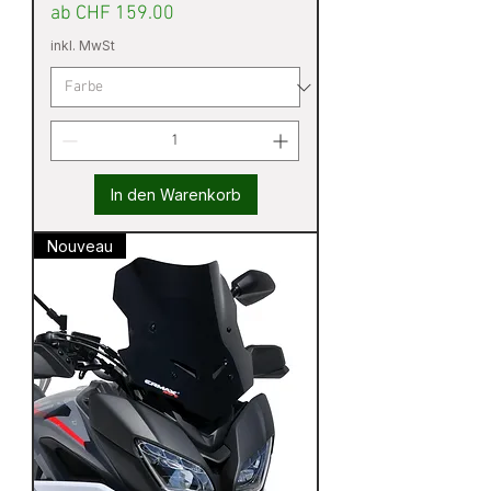
Sale-Preis
ab
CHF 159.00
inkl. MwSt
In den Warenkorb
Nouveau