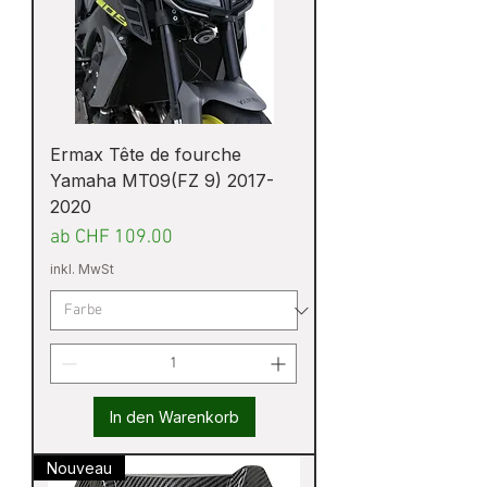
Ermax Tête de fourche
Yamaha MT09(FZ 9) 2017-
2020
Sale-Preis
ab
CHF 109.00
inkl. MwSt
In den Warenkorb
Nouveau