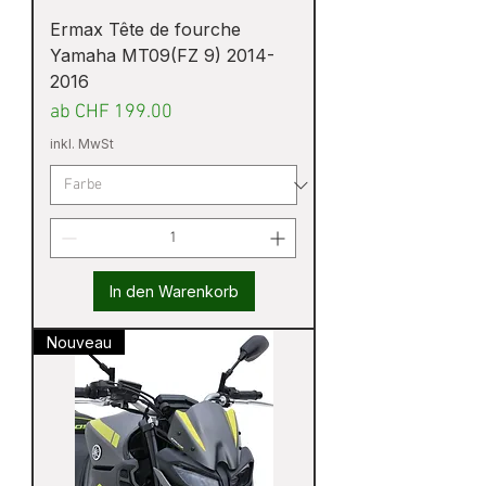
Ermax Tête de fourche
Yamaha MT09(FZ 9) 2014-
2016
Sale-Preis
ab
CHF 199.00
inkl. MwSt
In den Warenkorb
Nouveau