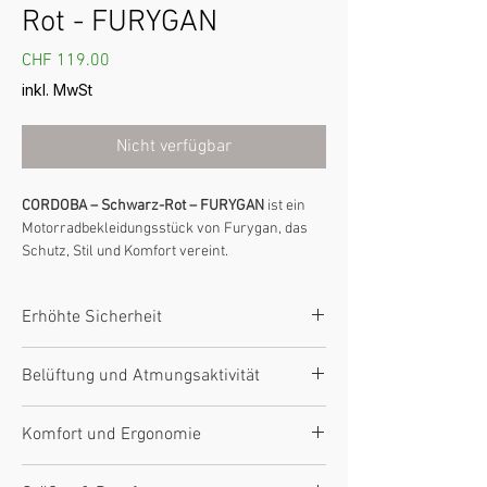
Rot - FURYGAN
Preis
CHF 119.00
inkl. MwSt
Nicht verfügbar
CORDOBA – Schwarz-Rot – FURYGAN
ist ein
Motorradbekleidungsstück von Furygan, das
Schutz, Stil und Komfort vereint.
Typ:
Furygan Motorradbekleidung
Erhöhte Sicherheit
Zertifizierung:
Entspricht den CE- und
Motorradnormen
Ausgestattet mit CE-zertifizierten Protektoren
Materialien:
Technische Textilien und Leder
Belüftung und Atmungsaktivität
(D3O® in wichtigen Bereichen). Abriebfeste
von Furygan
Materialien. Design auf Fahrersicherheit
Komfort:
Ergonomischer Schnitt, angepasst
Je nach Modell mit belüfteten Paneelen und
getestet.
Komfort und Ergonomie
an das Motorrad
atmungsaktiven Zonen. Technisches Futter zur
Sicherheit:
Integrierte D3O®-Protektoren
Regulierung von Wärme und Feuchtigkeit.
Ergonomischer Schnitt, optimale
(modellabhängig)