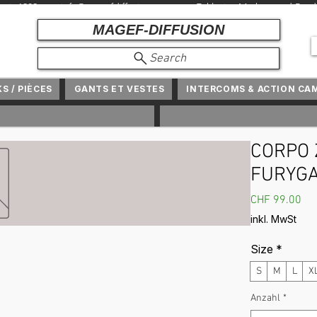
r seit 1982 +
info@magefdiffusion.com
+ Exklusive Marken und Produ
MAGEF-DIFFUSION
Search
KS / PIÈCES
GANTS ET VESTES
INTERCOMS & ACTION CA
CORPO Z
FURYG
Pre
CHF 99.00
inkl. MwSt
Size
*
S
M
L
X
Anzahl
*