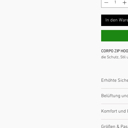
In den War
CORPO ZIP HOO
die Schutz, Stil
Typ:
Furygan
Zertifizierun
Erhöhte Siche
Materialien:
Komfort:
Erg
Ausgestattet mi
Sicherheit:
I
Belüftung un
Abriebfeste Mat
Je nach Modell 
Komfort und
zur Regulierun
Ergonomischer S
Größen & Pa