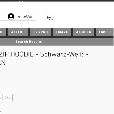
kte in der Schweiz
Anmelden
MS
ATELIER
B2B PRO
ERMAX
J.COSTA
FABBRI
Search Results
IP HOODIE - Schwarz-Weiß -
AN
is
L
2XL