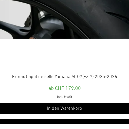
Schnellansicht
Ermax Capot de selle Yamaha MT07(FZ 7) 2025-2026
Sale-Preis
ab
CHF 179.00
inkl. MwSt
In den Warenkorb