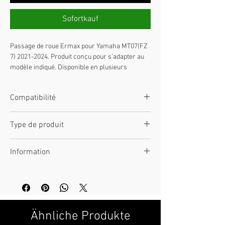
Sofortkauf
Passage de roue Ermax pour Yamaha MT07(FZ 
7) 2021-2024. Produit conçu pour s’adapter au 
modèle indiqué. Disponible en plusieurs 
finitions/couleurs : Storm; bleu; brut; look 
carbone argent; noir; noir satin(BL). Nous 
Compatibilité
contacter pour plus d’informations, 
confirmation de disponibilité ou conseil avant 
Yamaha MT07(FZ 7) 2021-2024
commande.
Type de produit
Passage de roue
Information
Nous contacter pour plus d’informations.
Ähnliche Produkte