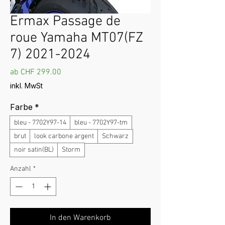
Ermax Passage de
roue Yamaha MT07(FZ
7) 2021-2024
Sale-Preis
ab
CHF 299.00
inkl. MwSt
Farbe
*
bleu - 7702Y97-14
bleu - 7702Y97-tm
brut
look carbone argent
Schwarz
noir satin(BL)
Storm
Anzahl
*
In den Warenkorb