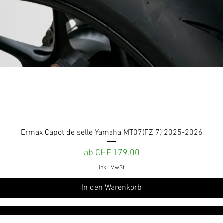
Schnellansicht
Ermax Capot de selle Yamaha MT07(FZ 7) 2025-2026
Sale-Preis
ab
CHF 179.00
inkl. MwSt
In den Warenkorb