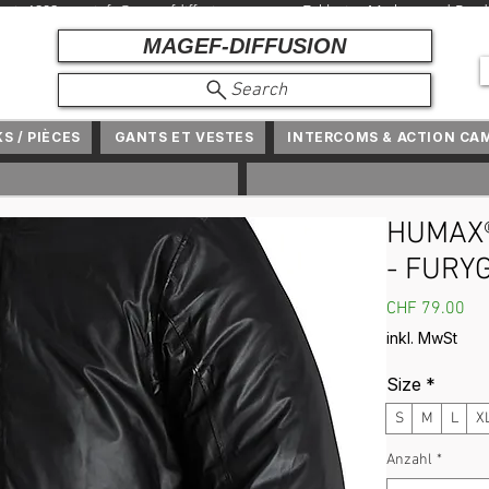
r seit 1982 +
info@magefdiffusion.com
+ Exklusive Marken und Produ
MAGEF-DIFFUSION
Search
KS / PIÈCES
GANTS ET VESTES
INTERCOMS & ACTION CA
HUMAX®
- FURY
Pre
CHF 79.00
inkl. MwSt
Size
*
S
M
L
X
Anzahl
*