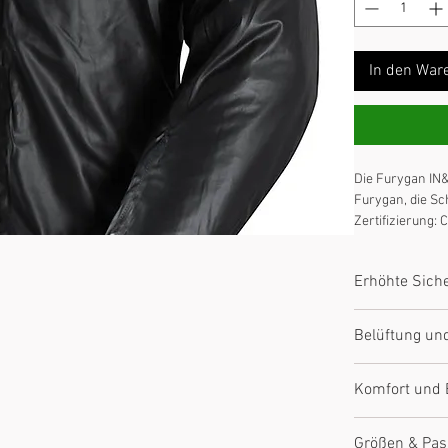
In den War
Die Furygan IN
Furygan, die Sch
Zertifizierung:
von Furygan; Ko
Sicherheit: Int
Erhöhte Siche
Ausgestattet mi
Belüftung un
Abriebfeste Mat
Je nach Modell 
Komfort und
zur Regulierun
Ergonomischer S
Größen & Pa