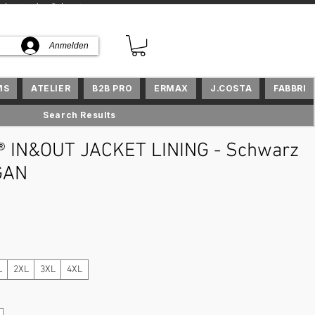
kte in der Schweiz
Anmelden
MS
ATELIER
B2B PRO
ERMAX
J.COSTA
FABBRI
Search Results
 IN&OUT JACKET LINING - Schwarz
GAN
is
L
2XL
3XL
4XL