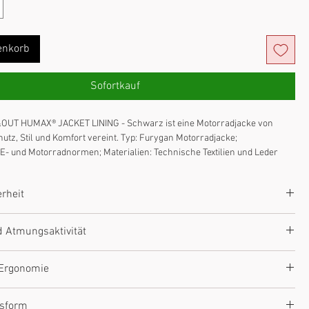
enkorb
Sofortkauf
&OUT HUMAX® JACKET LINING - Schwarz ist eine Motorradjacke von 
utz, Stil und Komfort vereint. Typ: Furygan Motorradjacke; 
 CE- und Motorradnormen; Materialien: Technische Textilien und Leder 
mfort: Ergonomischer Schnitt, angepasst an Motorradfahrer; 
egrierte D3O®-Protektoren (modellabhängig).
rheit
t CE-zertifizierten Protektoren (D3O® in wichtigen Bereichen).
d Atmungsaktivität
erialien. Design auf Fahrersicherheit getestet.
mit belüfteten Paneelen und atmungsaktiven Zonen. Technisches Futter
 Ergonomie
g von Wärme und Feuchtigkeit.
chnitt, optimale Bewegungsfreiheit. Atmungsaktives Innenfutter mit
ssform