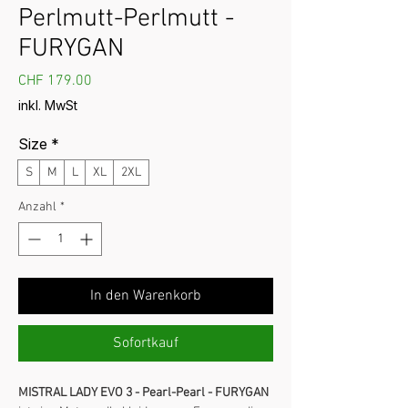
Perlmutt-Perlmutt -
FURYGAN
Preis
CHF 179.00
inkl. MwSt
Size
*
S
M
L
XL
2XL
Anzahl
*
In den Warenkorb
Sofortkauf
MISTRAL LADY EVO 3 - Pearl-Pearl - FURYGAN