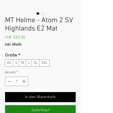
MT Helme - Atom 2 SV
Highlands E2 Mat
Preis
CHF 329.00
inkl. MwSt
Größe
*
XS
S
M
L
XL
XXL
Anzahl
*
In den Warenkorb
Sofortkauf