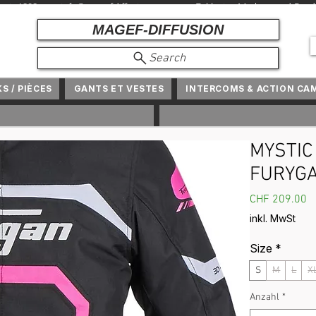
r seit 1982 +
info@magefdiffusion.com
+ Exklusive Marken und Produ
MAGEF-DIFFUSION
Search
KS / PIÈCES
GANTS ET VESTES
INTERCOMS & ACTION CA
MYSTIC 
FURYG
P
CHF 209.00
inkl. MwSt
Size
*
S
M
L
X
Anzahl
*