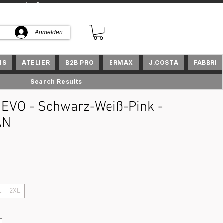
kte in der Schweiz
Anmelden
MS
ATELIER
B2B PRO
ERMAX
J.COSTA
FABBRI
Search Results
EVO - Schwarz-Weiß-Pink -
AN
reis
L
2XL