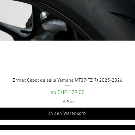
Schnellansicht
Ermax Capot de selle Yamaha MT07(FZ 7) 2025-2026
Sale-Preis
ab
CHF 179.00
inkl. MwSt
In den Warenkorb