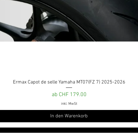
Schnellansicht
Ermax Capot de selle Yamaha MT07(FZ 7) 2025-2026
Sale-Preis
ab
CHF 179.00
inkl. MwSt
In den Warenkorb