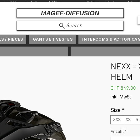
r seit 1982 +
info@magefdiffusion.com
+ Exklusive Marken und Produ
MAGEF-DIFFUSION
Search
KS / PIÈCES
GANTS ET VESTES
INTERCOMS & ACTION CA
NEXX -
HELM
P
CHF 849.00
inkl. MwSt
Size
*
XXS
XS
S
Anzahl
*