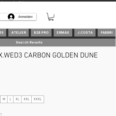
kte in der Schweiz
Anmelden
MS
ATELIER
B2B PRO
ERMAX
J.COSTA
FABBRI
Search Results
 X.WED3 CARBON GOLDEN DUNE
reis
M
L
XL
XXL
XXXL