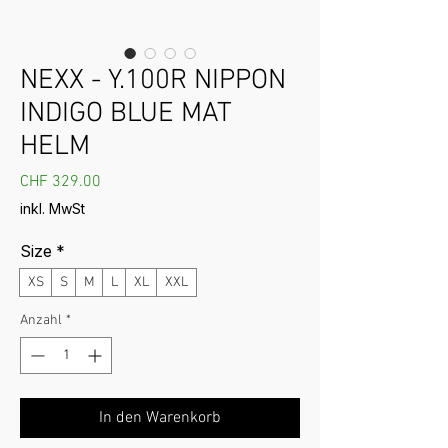
NEXX - Y.100R NIPPON
INDIGO BLUE MAT
HELM
Preis
CHF 329.00
inkl. MwSt
Size
*
XS
S
M
L
XL
XXL
Anzahl
*
In den Warenkorb