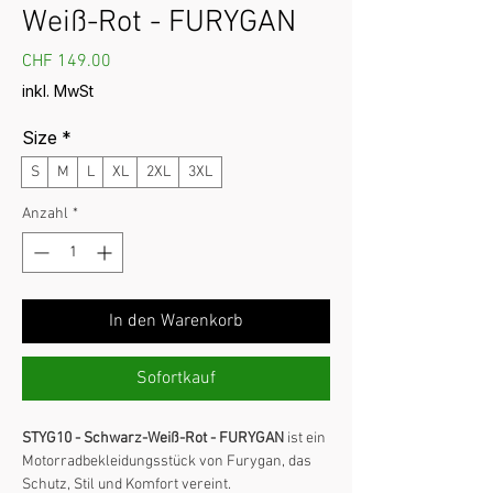
Weiß-Rot - FURYGAN
Preis
CHF 149.00
inkl. MwSt
Size
*
S
M
L
XL
2XL
3XL
Anzahl
*
In den Warenkorb
Sofortkauf
STYG10 - Schwarz-Weiß-Rot - FURYGAN
ist ein
Motorradbekleidungsstück von Furygan, das
Schutz, Stil und Komfort vereint.