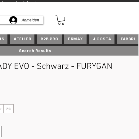
kte in der Schweiz
Anmelden
MS
ATELIER
B2B PRO
ERMAX
J.COSTA
FABBRI
Search Results
ADY EVO - Schwarz - FURYGAN
is
L
XL