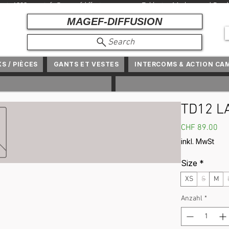
r seit 1982 +
info@magefdiffusion.com
+ Exklusive Marken und Produ
MAGEF-DIFFUSION
Search
KS / PIÈCES
GANTS ET VESTES
INTERCOMS & ACTION CA
TD12 L
Pre
CHF 89.00
inkl. MwSt
Size
*
XS
S
M
Anzahl
*