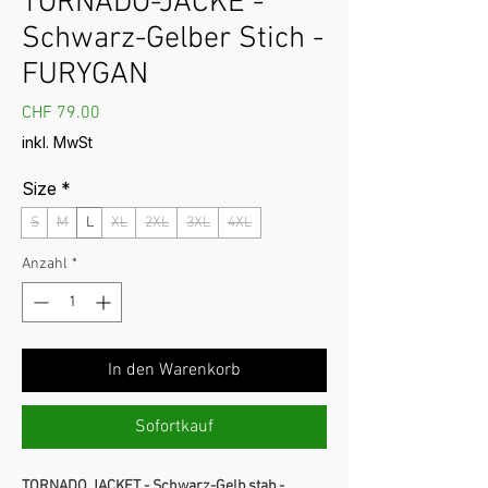
TORNADO-JACKE -
Schwarz-Gelber Stich -
FURYGAN
Preis
CHF 79.00
inkl. MwSt
Size
*
S
M
L
XL
2XL
3XL
4XL
Anzahl
*
In den Warenkorb
Sofortkauf
TORNADO JACKET - Schwarz-Gelb stab -