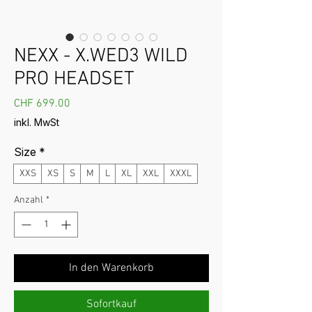
NEXX - X.WED3 WILD
PRO HEADSET
Preis
CHF 699.00
inkl. MwSt
Size
*
XXS
XS
S
M
L
XL
XXL
XXXL
Anzahl
*
In den Warenkorb
Sofortkauf