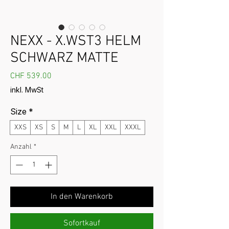
NEXX - X.WST3 HELM
SCHWARZ MATTE
Preis
CHF 539.00
inkl. MwSt
Size
*
XXS
XS
S
M
L
XL
XXL
XXXL
Anzahl
*
In den Warenkorb
Sofortkauf