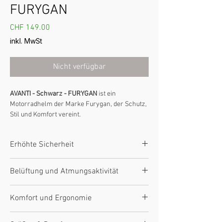
FURYGAN
Preis
CHF 149.00
inkl. MwSt
Nicht verfügbar
AVANTI - Schwarz - FURYGAN
ist ein
Motorradhelm der Marke Furygan, der Schutz,
Stil und Komfort vereint.
Typ:
Furygan Motorradhelm
Erhöhte Sicherheit
Zertifizierung:
Entspricht den CE- und
Motorradnormen
Ausgestattet mit CE-zertifizierten Protektoren
Materialien:
Technische Textilien und Leder
Belüftung und Atmungsaktivität
(D3O® in wichtigen Bereichen). Abriebfeste
von Furygan
Materialien. Design auf Fahrersicherheit
Komfort:
Ergonomischer Schnitt, angepasst
Je nach Modell mit belüfteten Paneelen und
getestet.
Komfort und Ergonomie
an das Motorrad
atmungsaktiven Zonen. Technisches Futter zur
Sicherheit:
Integrierte D3O®-Protektoren
Regulierung von Wärme und Feuchtigkeit.
Ergonomischer Schnitt, optimale
(modellabhängig)