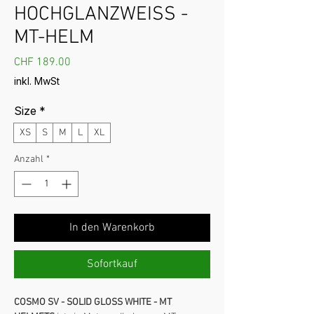
HOCHGLANZWEISS -
MT-HELM
Preis
CHF 189.00
inkl. MwSt
Size
*
XS
S
M
L
XL
Anzahl
*
In den Warenkorb
Sofortkauf
COSMO SV - SOLID GLOSS WHITE - MT