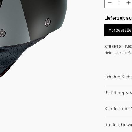
Lieferzeit a
Vorbestell
STREET S - IN
Helm, der für S
Typ:
Rennra
Zertifizierun
Erhöhte Siche
Visier:
Weites
Sonnenblen
Aerodynamische 
Beschlagvisi
Belüftung & 
(modellabhängig
Innenaussta
Belüftung:
Op
Optimierte Luft
Komfort und V
Intercom-fäh
Wärmeableitung.
Vielseitig eins
Größen, Gewi
Innenraum.