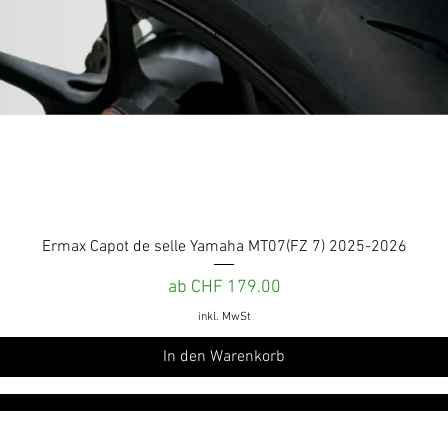
Schnellansicht
Ermax Capot de selle Yamaha MT07(FZ 7) 2025-2026
Sale-Preis
ab
CHF 179.00
inkl. MwSt
In den Warenkorb
roduits
Leistungen und