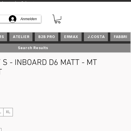
kte in der Schweiz
Anmelden
MS
ATELIER
B2B PRO
ERMAX
J.COSTA
FABBRI
Search Results
 S - INBOARD D6 MATT - MT
T
reis
L
XL