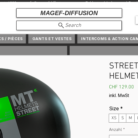
r seit 1982 +
info@magefdiffusion.com
+ Exklusive Marken und Produ
MAGEF-DIFFUSION
Search
KS / PIÈCES
GANTS ET VESTES
INTERCOMS & ACTION CA
STREET
HELME
P
CHF 129.00
inkl. MwSt
Size
*
XS
S
M
Anzahl
*