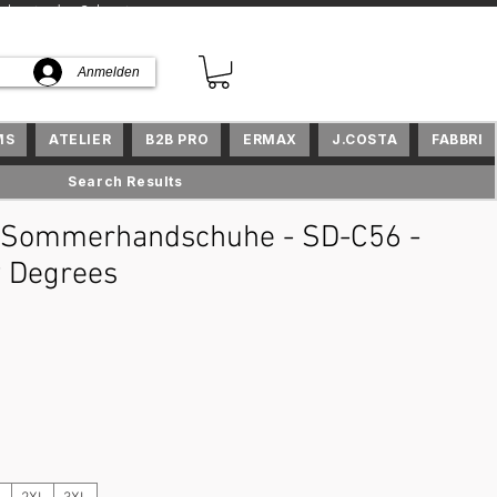
kte in der Schweiz
Anmelden
MS
ATELIER
B2B PRO
ERMAX
J.COSTA
FABBRI
Search Results
Sommerhandschuhe - SD-C56 -
 Degrees
is