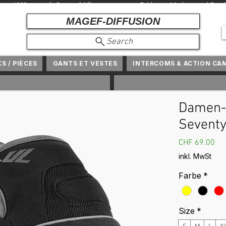
r seit 1982 +
info@magefdiffusion.com
+ Exklusive Marken und Produ
MAGEF-DIFFUSION
Search
KS / PIÈCES
GANTS ET VESTES
INTERCOMS & ACTION CA
Damen-
Seventy
Pre
CHF 69.00
inkl. MwSt
Farbe
*
Size
*