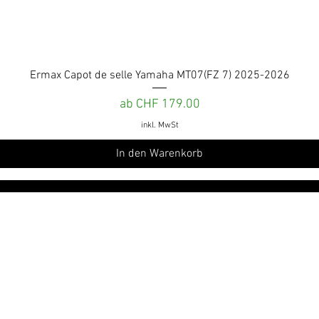
Schnellansicht
Ermax Capot de selle Yamaha MT07(FZ 7) 2025-2026
Sale-Preis
ab
CHF 179.00
inkl. MwSt
In den Warenkorb
roduits
Leistungen und
Verpflichtungen
nsere Kataloge als PDF
Vertraulichkeitsbestimmungen
Rückgabebestimmungen
Allgemeine Verkaufsbedingungen