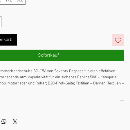
L
2XL
3XL
enkorb
Sofortkauf
mmerhandschuhe SD-C56 von Seventy Degrees** bieten effektiven 
orragende Atmungsaktivität für ein sicheres Fahrgefühl. - Kategorie: 
p; Motorräder und Roller; B2B-Profi-Seite; Textilien – Damen; Textilien – 
ndschuhe; Marke – Seventy Degrees; Handschuhe und Jacken; 
; Textilien – Handschuhe - Hochwertiges Design und sorgfältige 
Einfache Montage und präzise Passform - Kompatibilität und 
tsprechen den Herstellerangaben - Ideal für anspruchsvolle 
nnen, die Wert auf Zuverlässigkeit und Stil legen Eine sichere Wahl für 
etes Preis-Leistungs-Verhältnis und eine elegante Optik.